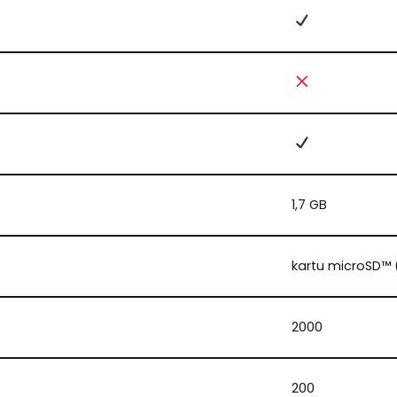
1,7 GB
kartu microSD™ 
2000
200