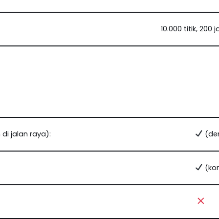
10.000 titik, 200
di jalan raya):
(den
(ko