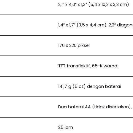
2,1″ x 4,0″ x 1,3″ (5,4 x 10,3 x 3,3 cm)
1,4″ x 1,7″ (3,5 x 4,4 cm); 2,2″ diago
176 x 220 piksel
TFT transflektif, 65-K warna
141,7 g (5 oz) dengan baterai
Dua baterai AA (tidak disertakan),
25 jam