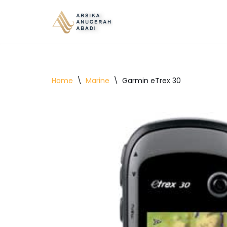
Lompat
ke
konten
Home
\
Marine
\
Garmin eTrex 30