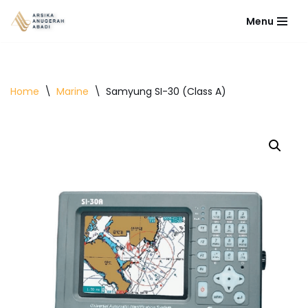
Menu
Lompat
ke
konten
Home
\
Marine
\
Samyung SI-30 (Class A)