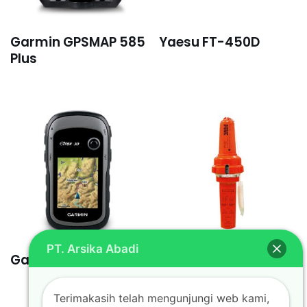
Garmin GPSMAP 585
Yaesu FT-450D
Plus
PT. Arsika Abadi
Garmin eTrex 30
Samyung Radar
SAR-9
Terimakasih telah mengunjungi web kami,