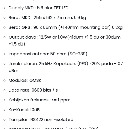
Dispaly MKD : 5.6 olor TFT LED
Berat MKD : 255 x 162 x 75 mm, 0.9 kg
Berat GPS : 90 x 65mm (+140mm mounting bar) 0.2kg
Output daya : 12.5W or 1.0W(41dBm ±1.5 dB or 30dBm
±1.5 dB)
Impedansi antena: 50 ohm (SO-239)
Jarak saluran: 25 kHz Kepekaan: (PER) <20% pada -107
dBm
Modulasi: GMSK
Data rate: 9600 bits / s
Kebijakan frekuensi: <± 1 ppm
Ko-Kanal: 10dB
Tampilan: RS422 non -isolated