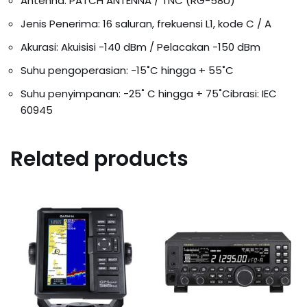
Antenna: PATCH ANTENNA / TNC (RG-58U)
Jenis Penerima: 16 saluran, frekuensi L1, kode C / A
Akurasi: Akuisisi -140 dBm / Pelacakan -150 dBm
Suhu pengoperasian: -15˚C hingga + 55˚C
Suhu penyimpanan: -25˚ C hingga + 75˚Cibrasi: IEC
60945
Related products