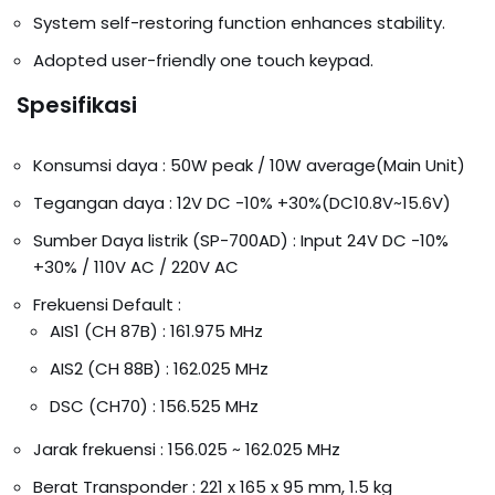
System self-restoring function enhances stability.
Adopted user-friendly one touch keypad.
Spesifikasi
Konsumsi daya : 50W peak / 10W average(Main Unit)
Tegangan daya : 12V DC -10% +30%(DC10.8V~15.6V)
Sumber Daya listrik (SP-700AD) : Input 24V DC -10%
+30% / 110V AC / 220V AC
Frekuensi Default :
AIS1 (CH 87B) : 161.975 MHz
AIS2 (CH 88B) : 162.025 MHz
DSC (CH70) : 156.525 MHz
Jarak frekuensi : 156.025 ~ 162.025 MHz
Berat Transponder : 221 x 165 x 95 mm, 1.5 kg