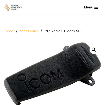
Menu
Lompat
ke
konten
Home
\
Accessories
\
Clip Radio HT Icom MB-103