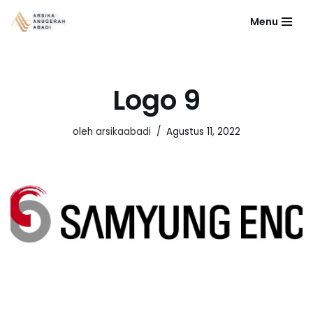
Menu
Lompat
ke
konten
Logo 9
oleh
arsikaabadi
Agustus 11, 2022