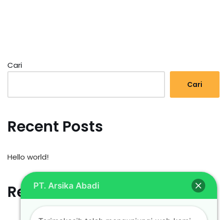
Cari
Cari
Recent Posts
Hello world!
PT. Arsika Abadi
Recent Comments